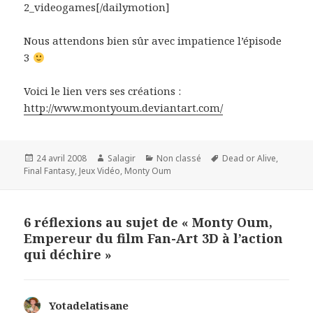
2_videogames[/dailymotion]
Nous attendons bien sûr avec impatience l’épisode
3
Voici le lien vers ses créations :
http://www.montyoum.deviantart.com/
Publié
Auteur
Catégories
Mots-
24 avril 2008
Salagir
Non classé
Dead or Alive
,
le
clés
Final Fantasy
,
Jeux Vidéo
,
Monty Oum
6 réflexions au sujet de « Monty Oum,
Empereur du film Fan-Art 3D à l’action
qui déchire »
Yotadelatisane
dit :