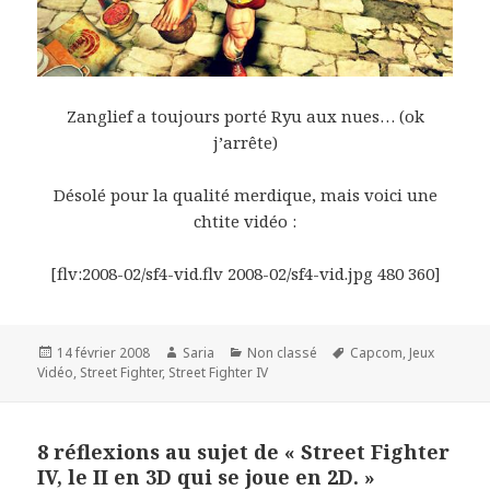
Zanglief a toujours porté Ryu aux nues… (ok
j’arrête)
Désolé pour la qualité merdique, mais voici une
chtite vidéo :
[flv:2008-02/sf4-vid.flv 2008-02/sf4-vid.jpg 480 360]
Publié
Auteur
Catégories
Mots-
14 février 2008
Saria
Non classé
Capcom
,
Jeux
le
clés
Vidéo
,
Street Fighter
,
Street Fighter IV
8 réflexions au sujet de « Street Fighter
IV, le II en 3D qui se joue en 2D. »