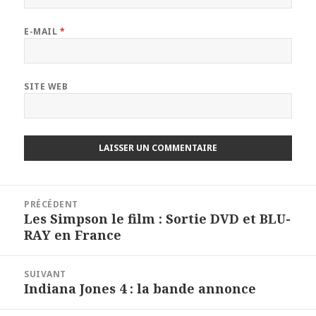
E-MAIL
*
SITE WEB
Navigation
PRÉCÉDENT
de
Les Simpson le film : Sortie DVD et BLU-
Article
l’article
RAY en France
précédent :
SUIVANT
Indiana Jones 4 : la bande annonce
Article
suivant :