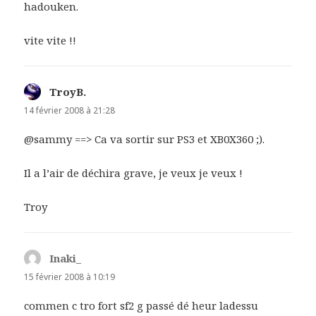
hadouken.
vite vite !!
TroyB.
dit :
14 février 2008 à 21:28
@sammy ==> Ca va sortir sur PS3 et XB0X360 ;).
Il a l’air de déchira grave, je veux je veux !
Troy
Inaki_
dit :
15 février 2008 à 10:19
commen c tro fort sf2 g passé dé heur ladessu