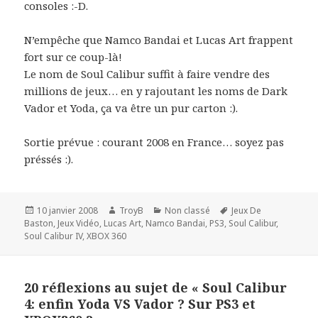
consoles :-D.
N’empêche que Namco Bandai et Lucas Art frappent
fort sur ce coup-là!
Le nom de Soul Calibur suffit à faire vendre des
millions de jeux… en y rajoutant les noms de Dark
Vador et Yoda, ça va être un pur carton :).
Sortie prévue : courant 2008 en France… soyez pas
préssés :).
Publié
Auteur
Catégories
Mots-
10 janvier 2008
TroyB
Non classé
Jeux De
le
clés
Baston
,
Jeux Vidéo
,
Lucas Art
,
Namco Bandai
,
PS3
,
Soul Calibur
,
Soul Calibur IV
,
XBOX 360
20 réflexions au sujet de « Soul Calibur
4: enfin Yoda VS Vador ? Sur PS3 et