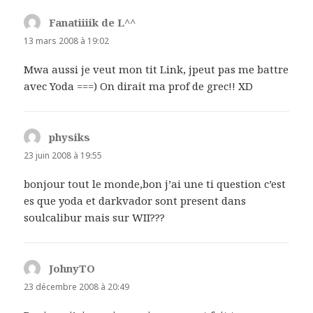
Fanatiiiik de L^^
dit :
13 mars 2008 à 19:02
Mwa aussi je veut mon tit Link, jpeut pas me battre
avec Yoda ===) On dirait ma prof de grec!! XD
physiks
dit :
23 juin 2008 à 19:55
bonjour tout le monde,bon j’ai une ti question c’est
es que yoda et darkvador sont present dans
soulcalibur mais sur WII???
JohnyTO
dit :
23 décembre 2008 à 20:49