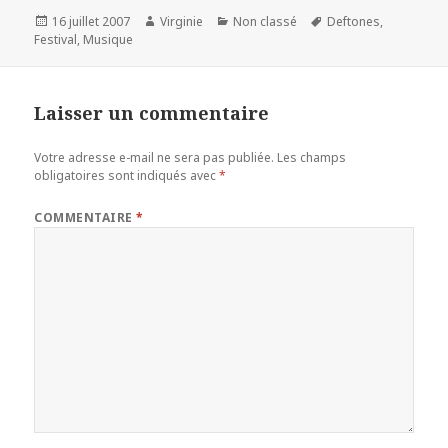
Publié
Auteur
Catégories
Mots-
16 juillet 2007
Virginie
Non classé
Deftones
,
le
clés
Festival
,
Musique
Laisser un commentaire
Votre adresse e-mail ne sera pas publiée.
Les champs
obligatoires sont indiqués avec
*
COMMENTAIRE
*