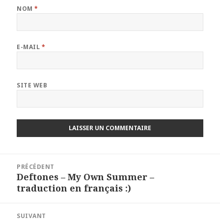
NOM
*
E-MAIL
*
SITE WEB
Navigation
PRÉCÉDENT
de
Deftones – My Own Summer –
Article
l’article
traduction en français :)
précédent :
SUIVANT