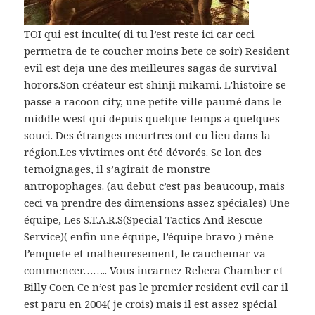
TOI qui est inculte( di tu l’est reste ici car ceci
permetra de te coucher moins bete ce soir) Resident
evil est deja une des meilleures sagas de survival
horors.Son créateur est shinji mikami. L’histoire se
passe a racoon city, une petite ville paumé dans le
middle west qui depuis quelque temps a quelques
souci. Des étranges meurtres ont eu lieu dans la
région.Les vivtimes ont été dévorés. Se lon des
temoignages, il s’agirait de monstre
antropophages. (au debut c’est pas beaucoup, mais
ceci va prendre des dimensions assez spéciales) Une
équipe, Les S.T.A.R.S(Special Tactics And Rescue
Service)( enfin une équipe, l’équipe bravo ) mène
l’enquete et malheuresement, le cauchemar va
commencer…….. Vous incarnez Rebeca Chamber et
Billy Coen Ce n’est pas le premier resident evil car il
est paru en 2004( je crois) mais il est assez spécial