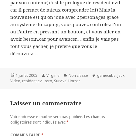
par son contenu( c’est le prologue de resident evil
car il permet de mieux comprendre le1) Mais la
nouvauté est qu’on joue avec 2 personages grace
au systeme du zaping, vous pouvez controlez l’un
ou l’autre en pressant un bouton, et vous aller en
avoir besoin,car pour avancer…. enfin je vais pas
tout vous gacher, je prefere que vous le
découvrez….
Publié
Auteur
Catégories
Mots-
1 juillet 2005
Virginie
Non classé
gamecube
,
Jeux
le
clés
Vidéo
,
resident evil zero
,
Survival Horror
Laisser un commentaire
Votre adresse e-mail ne sera pas publiée.
Les champs
obligatoires sont indiqués avec
*
COMMENTAIRE
*