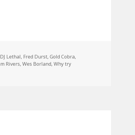
Mots-
DJ Lethal
,
Fred Durst
,
Gold Cobra
,
clés
m Rivers
,
Wes Borland
,
Why try
»