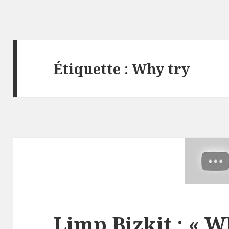
Étiquette :
Why try
Limp Bizkit : « W