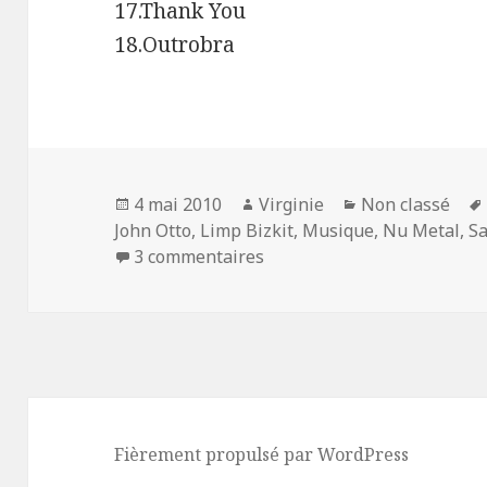
17.Thank You
18.Outrobra
Publié
Auteur
Catégories
4 mai 2010
Virginie
Non classé
le
John Otto
,
Limp Bizkit
,
Musique
,
Nu Metal
,
Sa
sur Limp Bizkit : « Why Try 
3 commentaires
Fièrement propulsé par WordPress