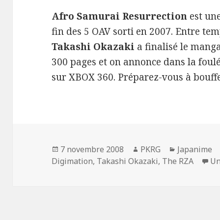
Afro Samurai Resurrection
est une
fin des 5 OAV sorti en 2007. Entre tem
Takashi Okazaki
a finalisé le mang
300 pages et on annonce dans la foulé
sur XBOX 360. Préparez-vous à bouff
Publié
Auteur
Catégories
7 novembre 2008
PKRG
Japanime
le
Digimation
,
Takashi Okazaki
,
The RZA
Un