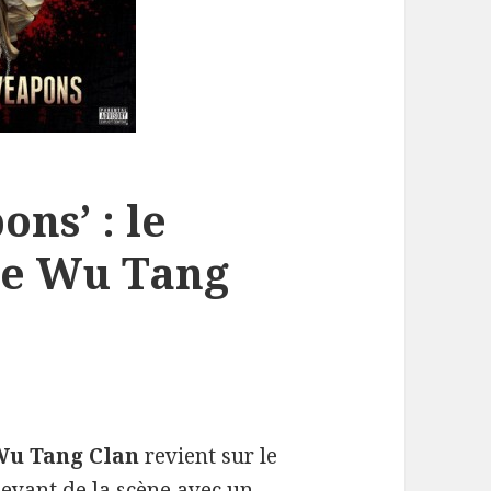
ns’ : le
de Wu Tang
Wu Tang Clan
revient sur le
evant de la scène avec un