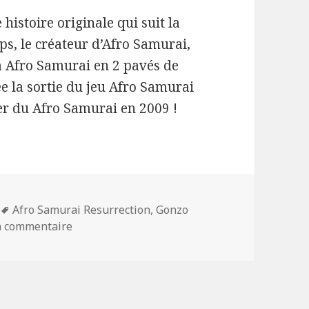
 histoire originale qui suit la
ps, le créateur d’Afro Samurai,
a Afro Samurai en 2 pavés de
e la sortie du jeu Afro Samurai
er du Afro Samurai en 2009 !
Mots-
Afro Samurai Resurrection
,
Gonzo
clés
sur Un film Afro Samurai sur les rails
 commentaire