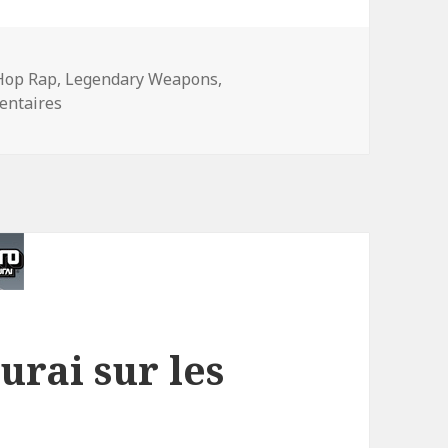
-
Hop Rap
,
Legendary Weapons
,
sur ‘Legendary Weapons’ : le nouveau projet de Wu
entaires
urai sur les