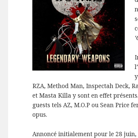
n
s
c
‘
I
l
y
RZA, Method Man, Inspectah Deck, Ra
et Masta Killa y sont en effet présents
guests tels AZ, M.O.P ou Sean Price fe
opus.
Annoncé initialement pour le 28 juin