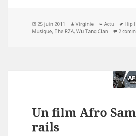
Publié
Auteur
Catégories
Mots
25 juin 2011
Virginie
Actu
Hip 
le
clés
Musique
,
The RZA
,
Wu Tang Clan
2 comm
Un film Afro Sam
rails