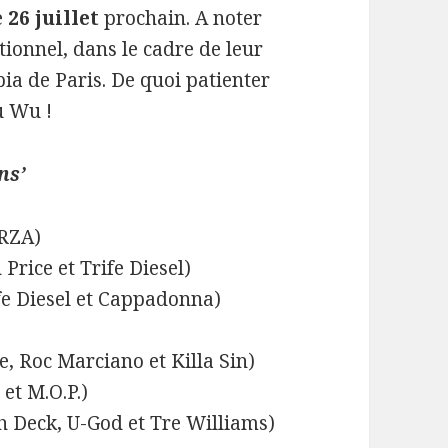
e
26 juillet
prochain. A noter
ionnel, dans le cadre de leur
pia de Paris. De quoi patienter
u Wu !
ns’
 RZA)
Price et Trife Diesel)
ife Diesel et Cappadonna)
e, Roc Marciano et Killa Sin)
et M.O.P.)
ah Deck, U-God et Tre Williams)