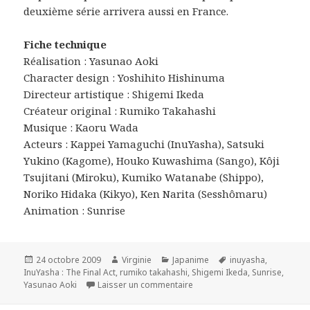
deuxième série arrivera aussi en France.
Fiche technique
Réalisation : Yasunao Aoki
Character design : Yoshihito Hishinuma
Directeur artistique : Shigemi Ikeda
Créateur original : Rumiko Takahashi
Musique : Kaoru Wada
Acteurs : Kappei Yamaguchi (InuYasha), Satsuki
Yukino (Kagome), Houko Kuwashima (Sango), Kôji
Tsujitani (Miroku), Kumiko Watanabe (Shippo),
Noriko Hidaka (Kikyo), Ken Narita (Sesshômaru)
Animation : Sunrise
Publié
Auteur
Catégories
Mots-
24 octobre 2009
Virginie
Japanime
inuyasha
,
le
clés
InuYasha : The Final Act
,
rumiko takahashi
,
Shigemi Ikeda
,
Sunrise
,
sur « InuYasha » de retour sur
Yasunao Aoki
Laisser un commentaire