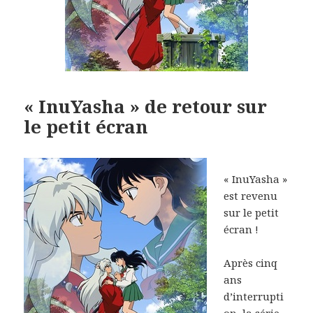
« InuYasha » de retour sur
le petit écran
« InuYasha »
est revenu
sur le petit
écran !
Après cinq
ans
d’interrupti
on, la série