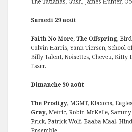
The Tatianas, Gush, James Hunter, Oc
Samedi 29 août
Faith No More
,
The Offspring
, Bir
Calvin Harris, Yann Tiersen, School o
Billy Talent, Noisettes, Cheveu, Kitty 
Esser.
Dimanche 30 août
The Prodigy
, MGMT, Klaxons, Eagles
Gray
, Metric, Robin McKelle, Sammy
Prick, Patrick Wolf, Baaba Maal, Hin
Ensemble.