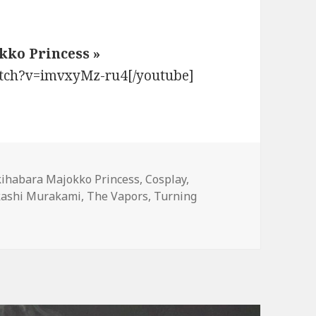
kko Princess »
atch?v=imvxyMz-ru4[/youtube]
ts-
ihabara Majokko Princess
,
Cosplay
,
és
ashi Murakami
,
The Vapors
,
Turning
sten Dunst très kawaï