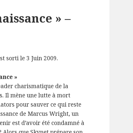
aissance » –
st sorti le 3 Juin 2009.
ance »
eader charismatique de la
. Il mène une lutte à mort
ators pour sauver ce qui reste
issance de Marcus Wright, un
enir est d’avoir été condamné à
 ? Alors que Skynet prépare son