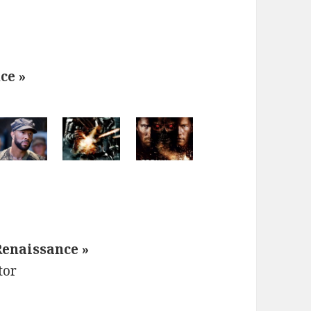
ce »
Renaissance »
tor