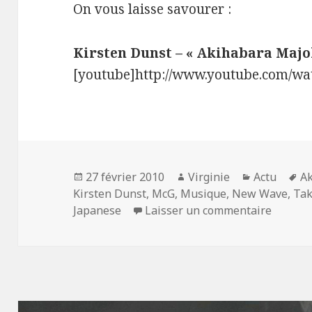
On vous laisse savourer :
Kirsten Dunst – « Akihabara Majo
[youtube]http://www.youtube.com/w
Publié
Auteur
Catégories
Mo
27 février 2010
Virginie
Actu
Ak
le
cl
Kirsten Dunst
,
McG
,
Musique
,
New Wave
,
Tak
sur Kir
Japanese
Laisser un commentaire