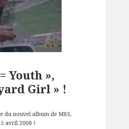
= Youth »,
ard Girl » !
tie du nouvel album de M83,
15 avril 2008 !