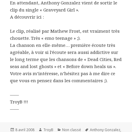
En attendant, Anthony Gonzalez vient de sortir le
clip du single « Graveyard Girl ».
A découvrir ici :
Le clip, réalisé par Mathew Frost, est vraiment très
chouette. Très « emo teenage » ;).
La chanson en elle-même… première écoute très
agréable, à voir si l’écoute sera aussi addictive sur
le long terme que les chansons de « Dead Cities, Red
seas and lost ghosts » et « Before down heals us ».
Votre avis m’intéresse, n’hésitez pas à me dire ce
que vous en pensez dans les commentaires ;).
——
TroyB !!!
——
Publié
Auteur
Catégories
Mots-
8 avril 2008
TroyB
Non classé
Anthony Gonzalez
,