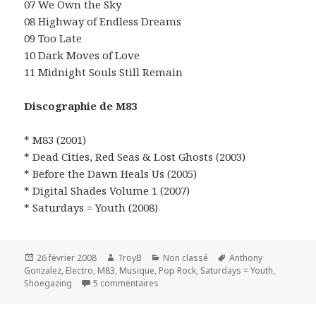
07 We Own the Sky
08 Highway of Endless Dreams
09 Too Late
10 Dark Moves of Love
11 Midnight Souls Still Remain
Discographie de M83
* M83 (2001)
* Dead Cities, Red Seas & Lost Ghosts (2003)
* Before the Dawn Heals Us (2005)
* Digital Shades Volume 1 (2007)
* Saturdays = Youth (2008)
Publié
Auteur
Catégories
Mots-
26 février 2008
TroyB
Non classé
Anthony
le
clés
Gonzalez
,
Electro
,
M83
,
Musique
,
Pop Rock
,
Saturdays = Youth
,
sur M83 : « Saturdays = Youth », nouvel
Shoegazing
5 commentaires