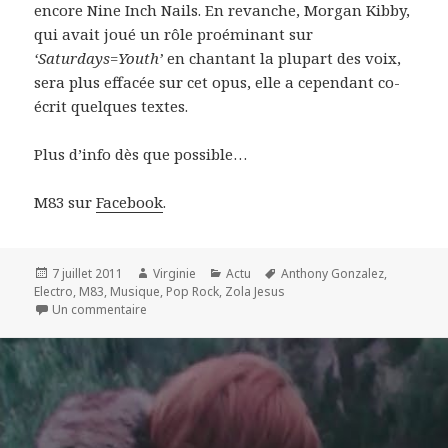
encore Nine Inch Nails. En revanche, Morgan Kibby,
qui avait joué un rôle proéminant sur
‘Saturdays=Youth’
en chantant la plupart des voix,
sera plus effacée sur cet opus, elle a cependant co-
écrit quelques textes.
Plus d’info dès que possible…
M83 sur
Facebook
.
Publié
Auteur
Catégories
Mots-
7 juillet 2011
Virginie
Actu
Anthony Gonzalez
,
le
clés
Electro
,
M83
,
Musique
,
Pop Rock
,
Zola Jesus
sur M83 avec un nouvel album (vidéo)
Un commentaire