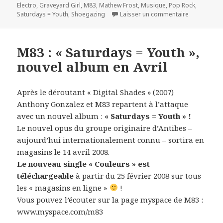
le
clés
Electro
,
Graveyard Girl
,
M83
,
Mathew Frost
,
Musique
,
Pop Rock
,
sur M83, « S
Saturdays = Youth
,
Shoegazing
Laisser un commentaire
M83 : « Saturdays = Youth »,
nouvel album en Avril
Après le déroutant « Digital Shades » (2007)
Anthony Gonzalez et M83 repartent à l’attaque
avec un nouvel album :
« Saturdays = Youth » !
Le nouvel opus du groupe originaire d’Antibes –
aujourd’hui internationalement connu – sortira en
magasins le 14 avril 2008.
Le nouveau single « Couleurs » est
téléchargeable
à partir du 25 février 2008 sur tous
les « magasins en ligne »
!
Vous pouvez l’écouter sur la page myspace de M83 :
www.myspace.com/m83