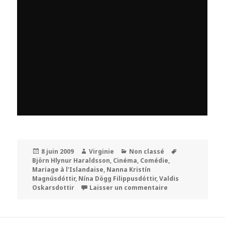
Publié
Auteur
Catégories
Mots-
8 juin 2009
Virginie
Non classé
le
clés
Björn Hlynur Haraldsson
,
Cinéma
,
Comédie
,
Mariage à l'Islandaise
,
Nanna Kristín
Magnúsdóttir
,
Nína Dögg Filippusdóttir
,
Valdis
sur « Mariage à l’
Oskarsdottir
Laisser un commentaire