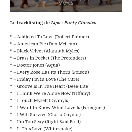
Le tracklisting de
Lips : Party Classics
* – Addicted To Love (Robert Palmer)
* – American Pie (Don McLean)
* – Black Velvet (Alannah Myles)
* – Brass in Pocket (The Pretenders)
* – Doctor Jones (Aqua)
* – Every Rose Has Its Thorn (Poison)
* – Friday I’m in Love (The Cure)
* – Groove Is In The Heart (Deee-Lite)
* – I Think We’re Alone Now (Tiffany)
* – I Touch Myself (Divinyls)
* – I Want to Know What Love Is (Foreigner)
* – I Will Survive (Gloria Gaynor)
* – I’m Too Sexy (Right Said Fred)
* – Is This Love (Whitesnake)