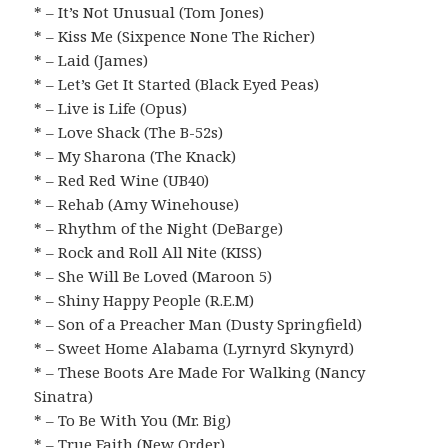
* – It’s Not Unusual (Tom Jones)
* – Kiss Me (Sixpence None The Richer)
* – Laid (James)
* – Let’s Get It Started (Black Eyed Peas)
* – Live is Life (Opus)
* – Love Shack (The B-52s)
* – My Sharona (The Knack)
* – Red Red Wine (UB40)
* – Rehab (Amy Winehouse)
* – Rhythm of the Night (DeBarge)
* – Rock and Roll All Nite (KISS)
* – She Will Be Loved (Maroon 5)
* – Shiny Happy People (R.E.M)
* – Son of a Preacher Man (Dusty Springfield)
* – Sweet Home Alabama (Lyrnyrd Skynyrd)
* – These Boots Are Made For Walking (Nancy
Sinatra)
* – To Be With You (Mr. Big)
* – True Faith (New Order)