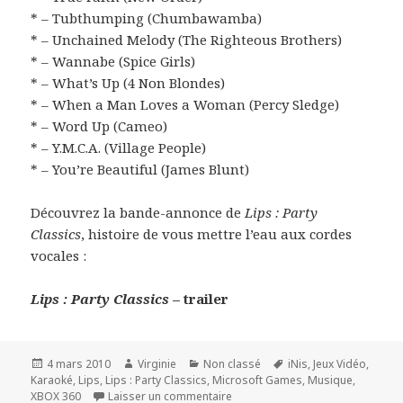
* – Tubthumping (Chumbawamba)
* – Unchained Melody (The Righteous Brothers)
* – Wannabe (Spice Girls)
* – What’s Up (4 Non Blondes)
* – When a Man Loves a Woman (Percy Sledge)
* – Word Up (Cameo)
* – Y.M.C.A. (Village People)
* – You’re Beautiful (James Blunt)
Découvrez la bande-annonce de
Lips : Party
Classics
, histoire de vous mettre l’eau aux cordes
vocales :
Lips : Party Classics
– trailer
Publié
Auteur
Catégories
Mots-
4 mars 2010
Virginie
Non classé
iNis
,
Jeux Vidéo
,
le
clés
Karaoké
,
Lips
,
Lips : Party Classics
,
Microsoft Games
,
Musique
,
sur Lips : Party Classics pour les
XBOX 360
Laisser un commentaire