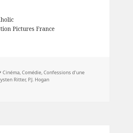
aholic
tion Pictures France
Mots-
Cinéma
,
Comédie
,
Confessions d'une
clés
ysten Ritter
,
P.J. Hogan
d’une accro du shopping » – une comédie pour dimanche soi