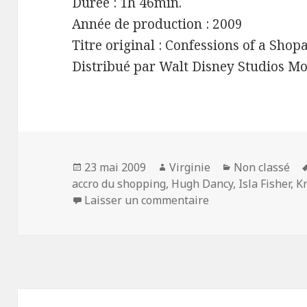
Durée : 1h 46min.
Année de production : 2009
Titre original : Confessions of a Shop
Distribué par Walt Disney Studios Mo
Publié
Auteur
Catégories
23 mai 2009
Virginie
Non classé
le
accro du shopping
,
Hugh Dancy
,
Isla Fisher
,
Kr
sur « Confessions 
Laisser un commentaire