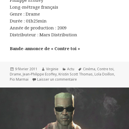
Philippe Ecoffey
Long-métrage français
Genre : Drame
Durée : 01h25min
Année de production : 2009
Distributeur : Mars Distribution
Bande-annonce de « Contre toi »
Publié
Auteur
Catégories
Mots-
9 février 2011
Virginie
Actu
Cinéma
,
Contre toi
,
le
clés
Drame
,
Jean-Philippe Ecoffey
,
Kristin Scott Thomas
,
Lola Doillon
,
sur « Contre toi » : deuxième fi
Pio Marmai
Laisser un commentaire