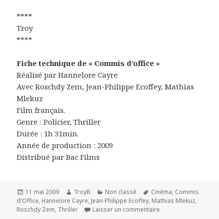
****
Troy
****
Fiche technique de « Commis d’office »
Réalisé par Hannelore Cayre
Avec Roschdy Zem, Jean-Philippe Ecoffey, Mathias
Mlekuz
Film français.
Genre : Policier, Thriller
Durée : 1h 31min.
Année de production : 2009
Distribué par Bac Films
Publié
Auteur
Catégories
Mots-
11 mai 2009
TroyB
Non classé
Cinéma
,
Commis
le
clés
d'Office
,
Hannelore Cayre
,
Jean-Philippe Ecoffey
,
Mathias Mlekuz
,
sur ‘Commis d’office
Roschdy Zem
,
Thriller
Laisser un commentaire