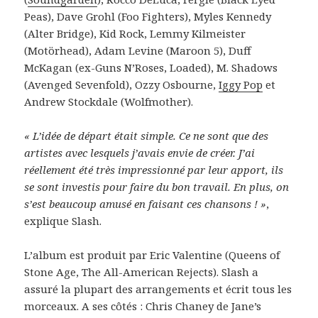
Peas), Dave Grohl (Foo Fighters), Myles Kennedy
(Alter Bridge), Kid Rock, Lemmy Kilmeister
(Motörhead), Adam Levine (Maroon 5), Duff
McKagan (ex-Guns N’Roses, Loaded), M. Shadows
(Avenged Sevenfold), Ozzy Osbourne,
Iggy Pop
et
Andrew Stockdale (Wolfmother).
« L’idée de départ était simple. Ce ne sont que des
artistes avec lesquels j’avais envie de créer. J’ai
réellement été très impressionné par leur apport, ils
se sont investis pour faire du bon travail. En plus, on
s’est beaucoup amusé en faisant ces chansons ! »
,
explique Slash.
L’album est produit par Eric Valentine (Queens of
Stone Age, The All-American Rejects). Slash a
assuré la plupart des arrangements et écrit tous les
morceaux. A ses côtés : Chris Chaney de Jane’s