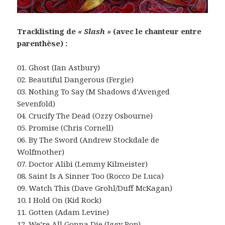
Tracklisting de
« Slash »
(avec le chanteur entre
parenthèse) :
01. Ghost (Ian Astbury)
02. Beautiful Dangerous (Fergie)
03. Nothing To Say (M Shadows d’Avenged
Sevenfold)
04. Crucify The Dead (Ozzy Osbourne)
05. Promise (Chris Cornell)
06. By The Sword (Andrew Stockdale de
Wolfmother)
07. Doctor Alibi (Lemmy Kilmeister)
08. Saint Is A Sinner Too (Rocco De Luca)
09. Watch This (Dave Grohl/Duff McKagan)
10. I Hold On (Kid Rock)
11. Gotten (Adam Levine)
12. We’re All Gonna Die (Iggy Pop)