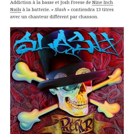
Addiction à la basse et Josh Freese de
Nine Inch
Nails
à la batterie.
« Slash »
contiendra 13 titres
avec un chanteur différent par chanson.