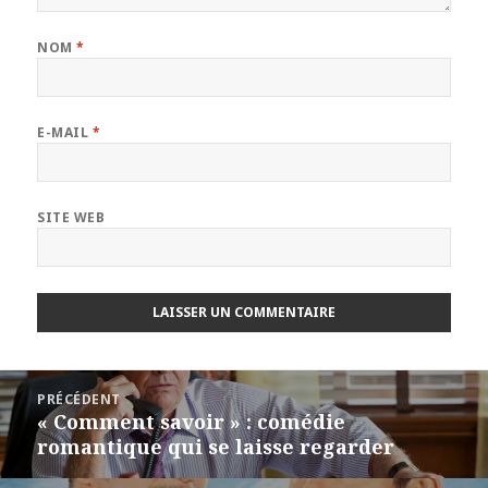
NOM
*
E-MAIL
*
SITE WEB
Navigation
PRÉCÉDENT
de
« Comment savoir » : comédie
Article
l’article
romantique qui se laisse regarder
précédent :