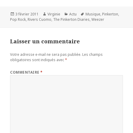
Publié
Auteur
Catégories
Mots-
3 février 2011
Virginie
Actu
Musique
,
Pinkerton
,
le
clés
Pop Rock
,
Rivers Cuomo
,
The Pinkerton Diaries
,
Weezer
Laisser un commentaire
Votre adresse e-mail ne sera pas publiée.
Les champs
obligatoires sont indiqués avec
*
COMMENTAIRE
*