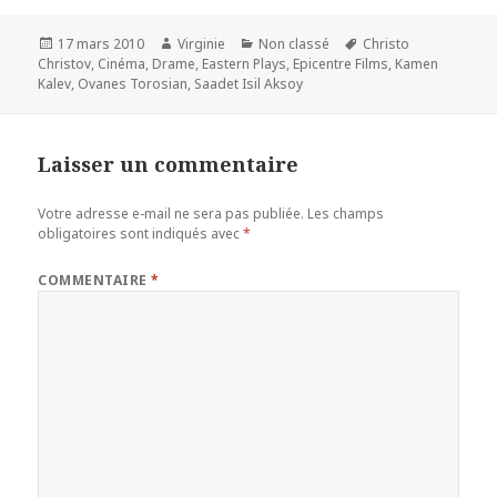
Publié
Auteur
Catégories
Mots-
17 mars 2010
Virginie
Non classé
Christo
le
clés
Christov
,
Cinéma
,
Drame
,
Eastern Plays
,
Epicentre Films
,
Kamen
Kalev
,
Ovanes Torosian
,
Saadet Isil Aksoy
Laisser un commentaire
Votre adresse e-mail ne sera pas publiée.
Les champs
obligatoires sont indiqués avec
*
COMMENTAIRE
*