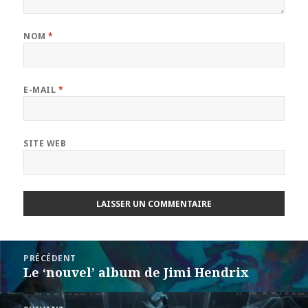
NOM
*
E-MAIL
*
SITE WEB
Navigation
PRÉCÉDENT
de
Le ‘nouvel’ album de Jimi Hendrix
Article
l’article
précédent :