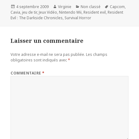
Publié
Auteur
Catégories
Mots-
4 septembre 2009
Virginie
Non classé
Capcom
,
le
clés
Cavia
,
jeu de tir
,
Jeux Vidéo
,
Nintendo Wii
,
Resident evil
,
Resident
Evil : The Darkside Chronicles
,
Survival Horror
Laisser un commentaire
Votre adresse e-mail ne sera pas publiée.
Les champs
obligatoires sont indiqués avec
*
COMMENTAIRE
*