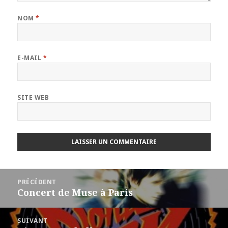
NOM
*
E-MAIL
*
SITE WEB
Navigation
PRÉCÉDENT
de
Concert de Muse à Paris
Article
l’article
précédent :
SUIVANT