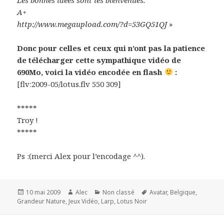
A+
http://www.megaupload.com/?d=53GQ51QJ
»
Donc pour celles et ceux qui n’ont pas la patience
de télécharger cette sympathique vidéo de
690Mo, voici la vidéo encodée en flash
:
[flv:2009-05/lotus.flv 550 309]
*****
Troy !
*****
Ps :(merci Alex pour l’encodage ^^).
Publié
Auteur
Catégories
Mots-
10 mai 2009
Alec
Non classé
Avatar
,
Belgique
,
le
clés
Grandeur Nature
,
Jeux Vidéo
,
Larp
,
Lotus Noir