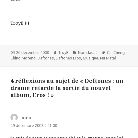
****
——
TroyB !!!
——
Publié
Auteur
Catégories
Mots-
26 décembre 2008
TroyB
Non classé
Chi Cheng
,
le
clés
Chino Moreno
,
Deftones
,
Deftones Eros
,
Musique
,
Nu Metal
4 réflexions au sujet de « Deftones : un
drame retarde la sortie du nouvel
album, Eros ! »
nico
dit :
29 décembre 2008 à 21:08
je suis de tout coeur avec chi et le groupe, sans lui