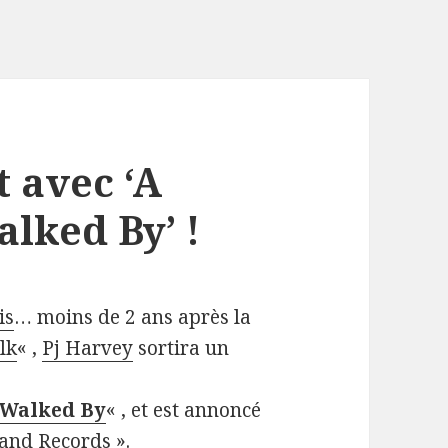
t avec ‘A
ked By’ !
is
… moins de 2 ans après la
lk
« ,
Pj Harvey
sortira un
Walked By
« , et est annoncé
land Records ».