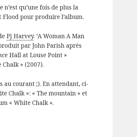
e n’est qu’une fois de plus la
t Flood pour produire l’album.
 de
Pj Harvey
. ‘A Woman A Man
produit par John Parish après
nce Hall at Louse Point »
e Chalk » (2007).
ns au courant ;). En attendant, ci-
ite Chalk »: « The mountain » et
um « White Chalk ».