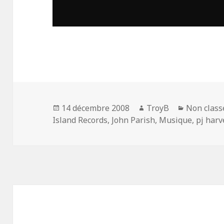
Publié
Auteur
Catégorie
14 décembre 2008
TroyB
Non class
le
Island Records
,
John Parish
,
Musique
,
pj harv