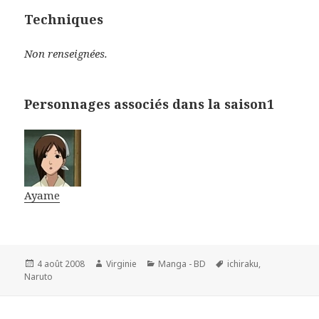
Techniques
Non renseignées.
Personnages associés dans la saison1
Ayame
Publié
Auteur
Catégories
Mots-
4 août 2008
Virginie
Manga - BD
ichiraku
,
le
clés
Naruto