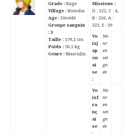
Grade :
Kage
Missions :
Village :
Konoha
D : 122, C : 4,
Age :
Décédé
B : 216, A :
Groupe sanguin
323, S : 39
:
B
Vo
No
Taille :
179,2 cm
ixj
nr
Poids :
56,1 kg
ap
en
Genre :
Masculin
on
sei
ai
gn
se
ée
:
Vo
No
ixf
nr
ra
en
nç
sei
ai
gn
se
ée
: