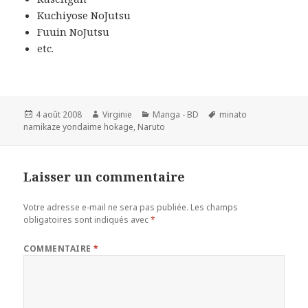
Kuchiyose NoJutsu
Fuuin NoJutsu
etc.
Publié
Auteur
Catégories
Mots-
4 août 2008
Virginie
Manga - BD
minato
le
clés
namikaze yondaime hokage
,
Naruto
Laisser un commentaire
Votre adresse e-mail ne sera pas publiée.
Les champs
obligatoires sont indiqués avec
*
COMMENTAIRE
*