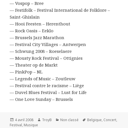
— Vospop – Bree
— Festifolk – Festival International de Folklore –
Saint-Ghislain
— Hooi Feesten – Herenthout
— Rock Oasis – Eeklo
— Brussels Jazz Marathon
— Festival City Villages – Antwerpen
— Schwung 2008 – Roeselaere
— Mousty Rock Festival – Ottignies
— Theater op de Markt
— PinkPop – NL
— Legends of Music – Zoutleuw
— Festival contre le racisme – Liège
— Duvel Blues Festival – Lust for Life
— One Love Sunday – Brussels
Publié
Auteur
Catégories
Mots-
4 avril 2008
TroyB
Non classé
Belgique
,
Concert
,
le
clés
Festival
,
Musique