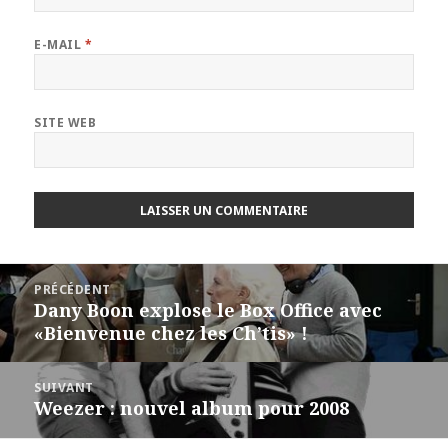
E-MAIL
*
SITE WEB
Navigation
PRÉCÉDENT
de
Dany Boon explose le Box Office avec
Article
l’article
«Bienvenue chez les Ch’tis» !
précédent :
SUIVANT
Weezer : nouvel album pour 2008
Article
suivant :