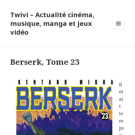
Twivi – Actualité cinéma,
musique, manga et jeux
vidéo
MENU
ET
WIDGETS
Berserk, Tome 23
Il
ét
ai
t
te
m
ps