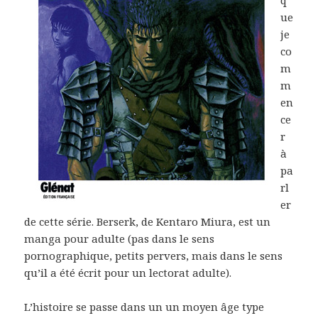
q
ue
je
co
m
m
en
ce
r
à
pa
rl
er
de cette série. Berserk, de Kentaro Miura, est un
manga pour adulte (pas dans le sens
pornographique, petits pervers, mais dans le sens
qu’il a été écrit pour un lectorat adulte).
L’histoire se passe dans un un moyen âge type