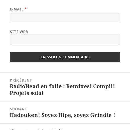
E-MAIL
*
SITE WEB
Navigation
PRÉCÉDENT
de
RadioHead en folie : Remixes! Compil!
Article
l’article
Projets solo!
précédent :
SUIVANT
Hadouken! Soyez Hipe, soyez Grindie !
Article
suivant :