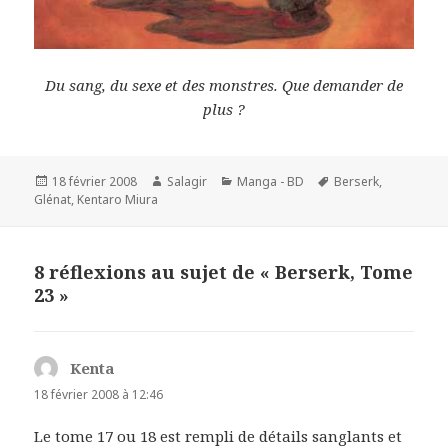
Du sang, du sexe et des monstres. Que demander de
plus ?
Publié
Auteur
Catégories
Mots-
18 février 2008
Salagir
Manga - BD
Berserk
,
le
clés
Glénat
,
Kentaro Miura
8 réflexions au sujet de « Berserk, Tome
23 »
Kenta
dit :
18 février 2008 à 12:46
Le tome 17 ou 18 est rempli de détails sanglants et