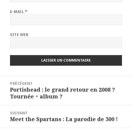
E-MAIL
*
SITE WEB
Navigation
PRÉCÉDENT
de
Portishead : le grand retour en 2008 ?
Article
l’article
Tournée + album ?
précédent :
SUIVANT
Meet the Spartans : La parodie de 300 !
Article
suivant :