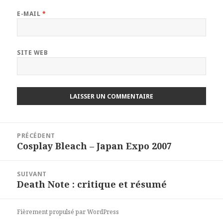
E-MAIL
*
SITE WEB
Navigation
PRÉCÉDENT
de
Cosplay Bleach – Japan Expo 2007
Article
l’article
précédent :
SUIVANT
Death Note : critique et résumé
Article
suivant :
Fièrement propulsé par WordPress