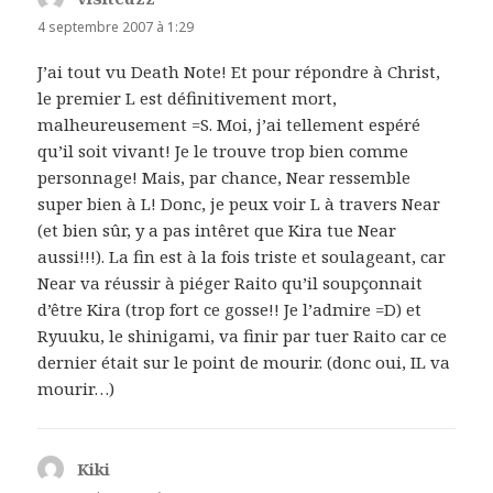
4 septembre 2007 à 1:29
J’ai tout vu Death Note! Et pour répondre à Christ,
le premier L est définitivement mort,
malheureusement =S. Moi, j’ai tellement espéré
qu’il soit vivant! Je le trouve trop bien comme
personnage! Mais, par chance, Near ressemble
super bien à L! Donc, je peux voir L à travers Near
(et bien sûr, y a pas intêret que Kira tue Near
aussi!!!). La fin est à la fois triste et soulageant, car
Near va réussir à piéger Raito qu’il soupçonnait
d’être Kira (trop fort ce gosse!! Je l’admire =D) et
Ryuuku, le shinigami, va finir par tuer Raito car ce
dernier était sur le point de mourir. (donc oui, IL va
mourir…)
Kiki
dit :