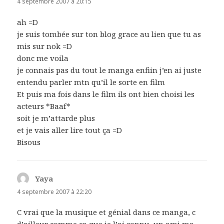
4 septembre 2007 à 20:15
ah =D
je suis tombée sur ton blog grace au lien que tu as
mis sur nok =D
donc me voila
je connais pas du tout le manga enfiin j’en ai juste
entendu parler mtn qu’il le sorte en film
Et puis ma fois dans le film ils ont bien choisi les
acteurs *Baaf*
soit je m’attarde plus
et je vais aller lire tout ça =D
Bisous
Yaya
dit :
4 septembre 2007 à 22:20
C vrai que la musique et génial dans ce manga, c
d’ailleur comme ça que je l’ai connu, un ami ma