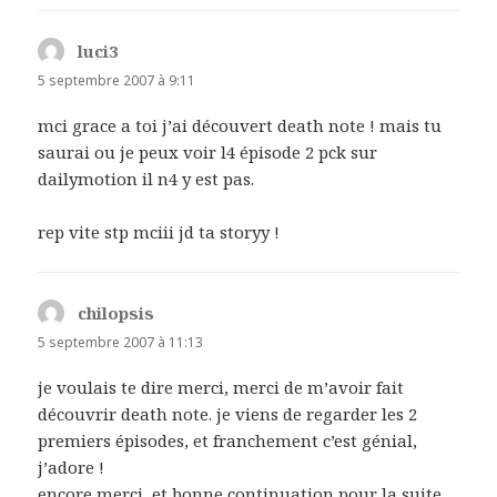
luci3
dit :
5 septembre 2007 à 9:11
mci grace a toi j’ai découvert death note ! mais tu
saurai ou je peux voir l4 épisode 2 pck sur
dailymotion il n4 y est pas.
rep vite stp mciii jd ta storyy !
chilopsis
dit :
5 septembre 2007 à 11:13
je voulais te dire merci, merci de m’avoir fait
découvrir death note. je viens de regarder les 2
premiers épisodes, et franchement c’est génial,
j’adore !
encore merci, et bonne continuation pour la suite