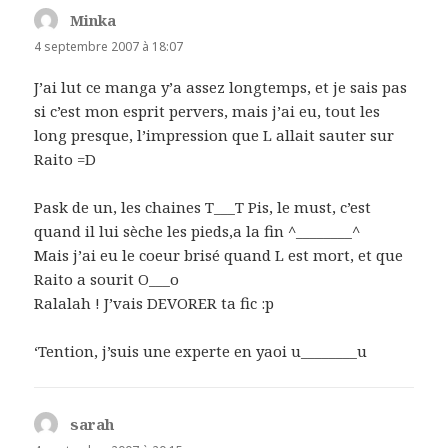
Minka
dit :
4 septembre 2007 à 18:07
J’ai lut ce manga y’a assez longtemps, et je sais pas
si c’est mon esprit pervers, mais j’ai eu, tout les
long presque, l’impression que L allait sauter sur
Raito =D
Pask de un, les chaines T___T Pis, le must, c’est
quand il lui sèche les pieds,a la fin ^________^
Mais j’ai eu le coeur brisé quand L est mort, et que
Raito a sourit O___o
Ralalah ! J’vais DEVORER ta fic :p
‘Tention, j’suis une experte en yaoi u________u
sarah
dit :