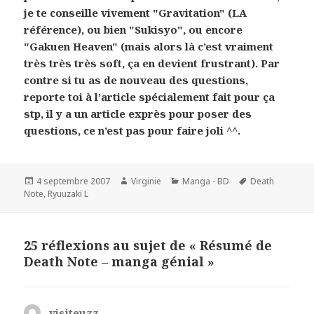
je te conseille vivement "Gravitation" (LA
référence), ou bien "Sukisyo", ou encore
"Gakuen Heaven" (mais alors là c’est vraiment
très très très soft, ça en devient frustrant). Par
contre si tu as de nouveau des questions,
reporte toi à l’article spécialement fait pour ça
stp, il y a un article exprès pour poser des
questions, ce n’est pas pour faire joli ^^.
Publié
Auteur
Catégories
Mots-
4 septembre 2007
Virginie
Manga - BD
Death
le
clés
Note
,
Ryuuzaki L
25 réflexions au sujet de « Résumé de
Death Note – manga génial »
visiteuzz
dit :