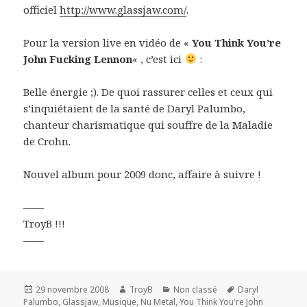
officiel
http://www.glassjaw.com/
.
Pour la version live en vidéo de «
You Think You’re
John Fucking Lennon
« , c’est ici
:
Belle énergie ;). De quoi rassurer celles et ceux qui
s’inquiétaient de la santé de Daryl Palumbo,
chanteur charismatique qui souffre de la Maladie
de Crohn.
Nouvel album pour 2009 donc, affaire à suivre !
——
TroyB !!!
——
Publié
Auteur
Catégories
Mots-
29 novembre 2008
TroyB
Non classé
Daryl
le
clés
Palumbo
,
Glassjaw
,
Musique
,
Nu Metal
,
You Think You're John