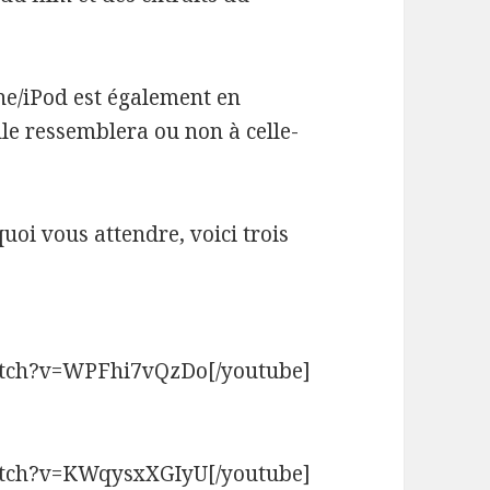
ne/iPod est également en
le ressemblera ou non à celle-
uoi vous attendre, voici trois
atch?v=WPFhi7vQzDo[/youtube]
atch?v=KWqysxXGIyU[/youtube]