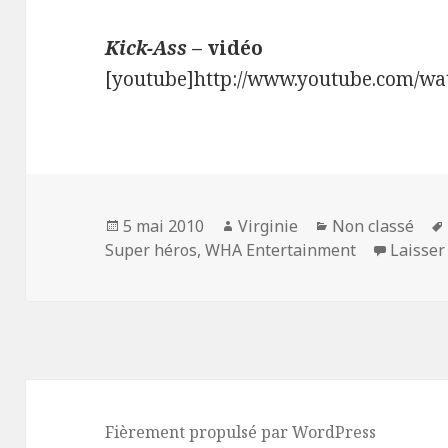
Kick-Ass
– vidéo
[youtube]http://www.youtube.com/wa
Publié
Auteur
Catégories
5 mai 2010
Virginie
Non classé
le
Super héros
,
WHA Entertainment
Laisse
Fièrement propulsé par WordPress