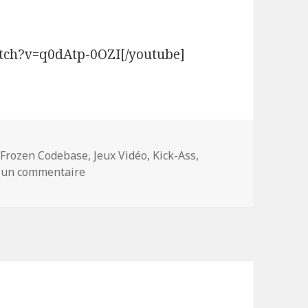
tch?v=q0dAtp-0OZI[/youtube]
Mots-
Frozen Codebase
,
Jeux Vidéo
,
Kick-Ass
,
clés
sur Kick-Ass : le jeu PS3
r un commentaire