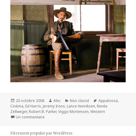
Publié
Auteur
Catégories
Mots-
20 octobre 2008
Alec
Non classé
Appaloosa
,
le
clés
Cinéma
,
Ed Harris
,
Jeremy Irons
,
Lance Henriksen
,
Renée
Zellweger
,
Robert B. Parker
,
Viggo Mortensen
,
Western
sur Appaloosa – un western vrai et efficace
Un commentaire
Fièrement propulsé par WordPress