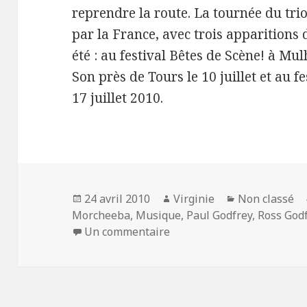
reprendre la route. La tournée du tri
par la France, avec trois apparitions d
été : au festival Bêtes de Scène! à Mul
Son près de Tours le 10 juillet et au f
17 juillet 2010.
Publié
Auteur
Catégories
24 avril 2010
Virginie
Non classé
le
Morcheeba
,
Musique
,
Paul Godfrey
,
Ross God
sur Morcheeba : nouvel o
Un commentaire