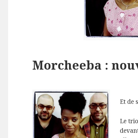
Morcheeba : nou
Et de 
Le tri
devant