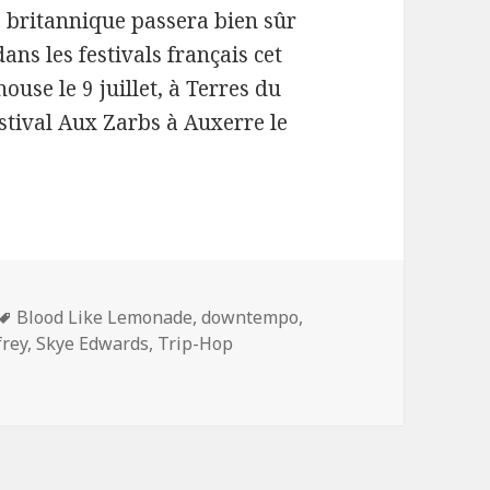
o britannique passera bien sûr
ans les festivals français cet
house le 9 juillet, à Terres du
estival Aux Zarbs à Auxerre le
Mots-
Blood Like Lemonade
,
downtempo
,
clés
frey
,
Skye Edwards
,
Trip-Hop
pus