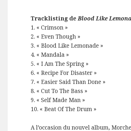
Tracklisting de
Blood Like Lemon
1. « Crimson »
2. « Even Though »
3. « Blood Like Lemonade »
4. « Mandala »
5. « I Am The Spring »
6. « Recipe For Disaster »
7. « Easier Said Than Done »
8. « Cut To The Bass »
9. « Self Made Man »
10. « Beat Of The Drum »
A l’occasion du nouvel album, Morc