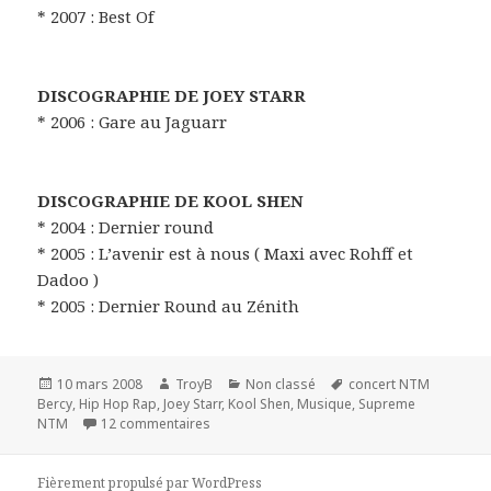
* 2007 : Best Of
DISCOGRAPHIE DE JOEY STARR
* 2006 : Gare au Jaguarr
DISCOGRAPHIE DE KOOL SHEN
* 2004 : Dernier round
* 2005 : L’avenir est à nous ( Maxi avec Rohff et
Dadoo )
* 2005 : Dernier Round au Zénith
Publié
Auteur
Catégories
Mots-
10 mars 2008
TroyB
Non classé
concert NTM
le
clés
Bercy
,
Hip Hop Rap
,
Joey Starr
,
Kool Shen
,
Musique
,
Supreme
sur Le retour de NTM ? Concert et reformatio
NTM
12 commentaires
Fièrement propulsé par WordPress