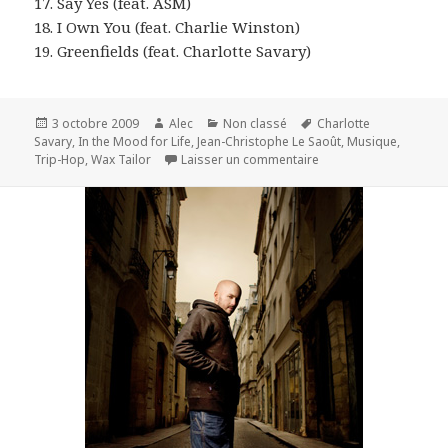
17. Say Yes (feat. ASM)
18. I Own You (feat. Charlie Winston)
19. Greenfields (feat. Charlotte Savary)
Publié
Auteur
Catégories
Mots-
3 octobre 2009
Alec
Non classé
Charlotte
le
clés
Savary
,
In the Mood for Life
,
Jean-Christophe Le Saoût
,
Musique
,
sur In the mood of lif
Trip-Hop
,
Wax Tailor
Laisser un commentaire