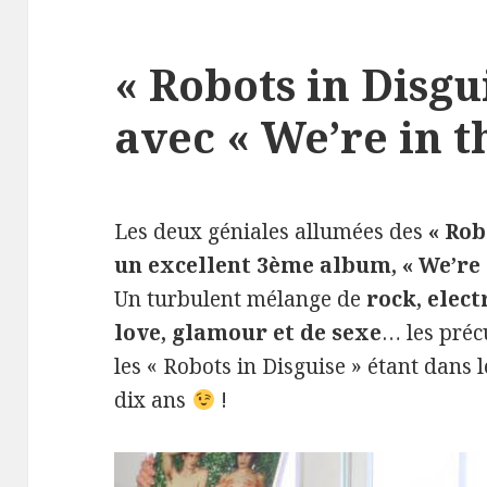
« Robots in Disgu
avec « We’re in t
Les deux géniales allumées des
« Rob
un excellent 3ème album, « We’re i
Un turbulent mélange de
rock, elect
love, glamour et de sexe
… les pré
les « Robots in Disguise » étant dans 
dix ans
!