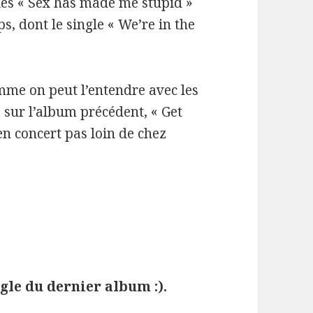
les « Sex has made me stupid »
ps, dont le single « We’re in the
mme on peut l’entendre avec les
 sur l’album précédent, « Get
en concert pas loin de chez
ngle du dernier album :).