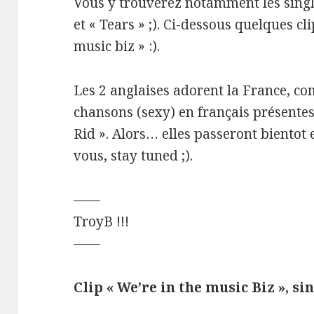
Vous y trouverez notamment les sing
et « Tears » ;). Ci-dessous quelques cli
music biz » :).
Les 2 anglaises adorent la France, co
chansons (sexy) en français présentes
Rid ». Alors… elles passeront bientot 
vous, stay tuned ;).
——
TroyB !!!
——
Clip « We’re in the music Biz », si