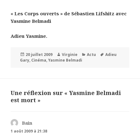
« Les Corps ouverts » de Sébastien Lifshitz avec
Yasmine Belmadi
Adieu Yasmine.
Publié
Auteur
Catégories
Mots-
20 juillet 2009
Virginie
Actu
Adieu
le
clés
Gary
,
Cinéma
,
Yasmine Belmadi
Une réflexion sur « Yasmine Belmadi
est mort »
Bain
dit :
1 août 2009 à 21:38