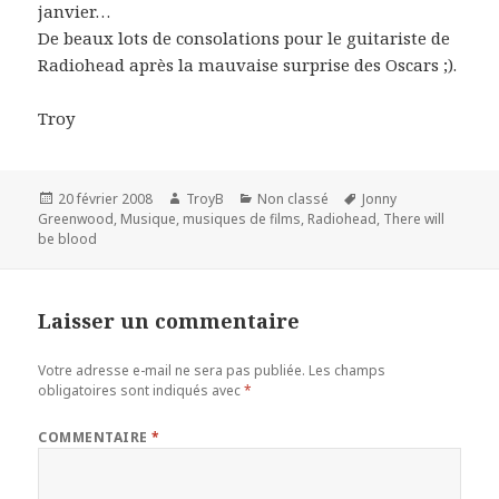
janvier…
De beaux lots de consolations pour le guitariste de
Radiohead après la mauvaise surprise des Oscars ;).
Troy
Publié
Auteur
Catégories
Mots-
20 février 2008
TroyB
Non classé
Jonny
le
clés
Greenwood
,
Musique
,
musiques de films
,
Radiohead
,
There will
be blood
Laisser un commentaire
Votre adresse e-mail ne sera pas publiée.
Les champs
obligatoires sont indiqués avec
*
COMMENTAIRE
*