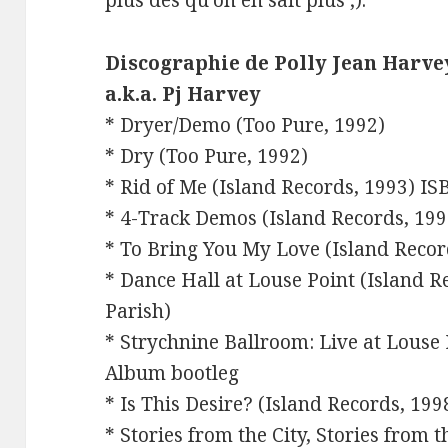
plus dès qu’on en sait plus ;).
Discographie de Polly Jean Harve
a.k.a. Pj Harvey
* Dryer/Demo (Too Pure, 1992)
* Dry (Too Pure, 1992)
* Rid of Me (Island Records, 1993) I
* 4-Track Demos (Island Records, 199
* To Bring You My Love (Island Recor
* Dance Hall at Louse Point (Island R
Parish)
* Strychnine Ballroom: Live at Louse 
Album bootleg
* Is This Desire? (Island Records, 199
* Stories from the City, Stories from 