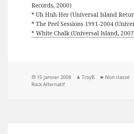
Records, 2000)
* Uh Huh Her (Universal Island Recor
* The Peel Sessions 1991-2004 (Univer
* White Chalk (Universal Island, 2007
Publié
Auteur
Catégories
15 janvier 2008
TroyB
Non classé
le
Rock Alternatif