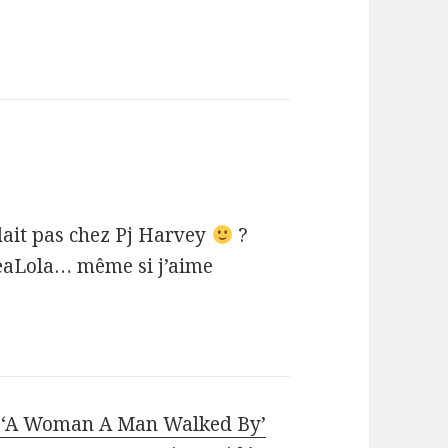
 plait pas chez Pj Harvey
?
LeaLola… même si j’aime
c ‘A Woman A Man Walked By’