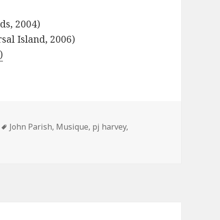
ds, 2004)
sal Island, 2006)
)
Mots-
John Parish
,
Musique
,
pj harvey
,
clés