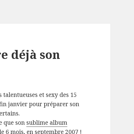
e déjà son
!
s talentueuses et sexy des 15
fin janvier pour préparer son
ertains.
re que son
sublime album
s de 6 mois, en septembre 2007
!