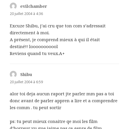
evilchamber
dit :
20 juillet 2004 à 4:36
Excuze Shibu, j’ai cru que ton com s’adressait
directement à moi.
A présent, je comprend mieux à qui il était
destiné!! looooooooool
Reviens quand tu veux.A+
Shibu
dit :
20 juillet 2004 à 6:59
alor toi deja aucun raport jte parler mm pas a toi
donc avant de parler appren a lire et a comprendre
les comm . tu peut sortir
ps: tu peut mieux conaitre qe moi les film
d’horreur vu que jaime pas ce genre de film