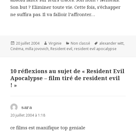
Son but ? Eliminer toute vie. Cette fois, s’échapper
ne suffira pas. Il va falloir l’affronter…
Publié
Auteur
Catégories
Mots-
20 juillet 2004
Virginie
Non classé
alexander witt
,
le
clés
Cinéma
,
milla jovovich
,
Resident evil
,
resident evil apocalypse
10 réflexions au sujet de « Resident Evil
Apocalypse – film tiré de resident evil
! »
sara
dit :
20 juillet 2004 à 1:18
ce films est manifique top geniale