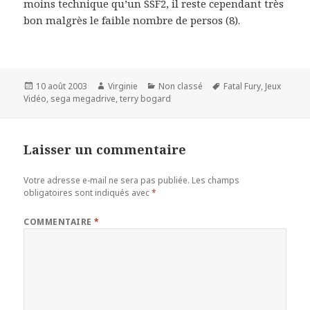
moins technique qu’un SSF2, il reste cependant très
bon malgrès le faible nombre de persos (8).
Publié
Auteur
Catégories
Mots-
10 août 2003
Virginie
Non classé
Fatal Fury
,
Jeux
le
clés
Vidéo
,
sega megadrive
,
terry bogard
Laisser un commentaire
Votre adresse e-mail ne sera pas publiée.
Les champs
obligatoires sont indiqués avec
*
COMMENTAIRE
*