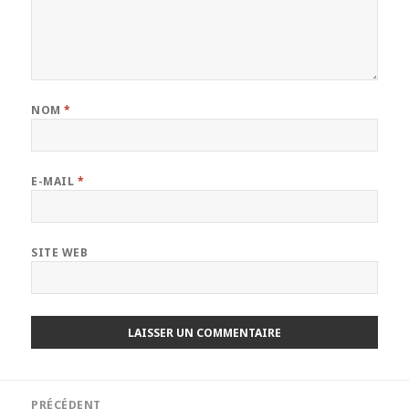
NOM
*
E-MAIL
*
SITE WEB
Navigation
PRÉCÉDENT